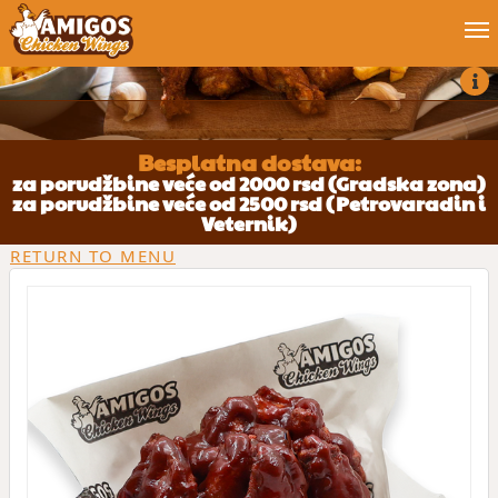
Order now
Blog
Besplatna dostava:
za porudžbine veće od 2000 rsd (Gradska zona)
za porudžbine veće od 2500 rsd (Petrovaradin i
My account
Veternik)
RETURN TO MENU
Job
Contact