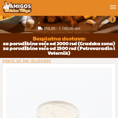
Poruči online
350,00 - 1.100,00 din
Blog
Besplatna dostava:
za porudžbine veće od 2000 rsd (Gradska zona)
za porudžbine veće od 2500 rsd (Petrovaradin i
Moj nalog
Veternik)
VRATI SE NA JELOVNIK
Posao
Kontakt