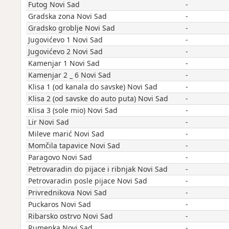
Futog Novi Sad
-
Gradska zona Novi Sad
-
Gradsko groblje Novi Sad
-
Jugovićevo 1 Novi Sad
-
Jugovićevo 2 Novi Sad
-
Kamenjar 1 Novi Sad
-
Kamenjar 2 _ 6 Novi Sad
-
Klisa 1 (od kanala do savske) Novi Sad
-
Klisa 2 (od savske do auto puta) Novi Sad
-
Klisa 3 (sole mio) Novi Sad
-
Lir Novi Sad
-
Mileve marić Novi Sad
-
Momčila tapavice Novi Sad
-
Paragovo Novi Sad
-
Petrovaradin do pijace i ribnjak Novi Sad
-
Petrovaradin posle pijace Novi Sad
-
Privrednikova Novi Sad
-
Puckaros Novi Sad
-
Ribarsko ostrvo Novi Sad
-
Rumenka Novi Sad
-