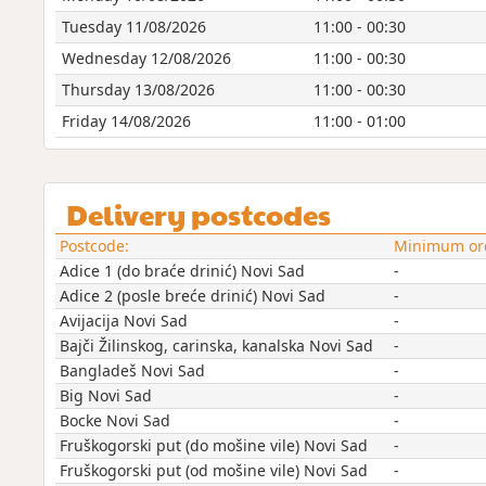
Tuesday 11/08/2026
11:00 - 00:30
Wednesday 12/08/2026
11:00 - 00:30
Thursday 13/08/2026
11:00 - 00:30
Friday 14/08/2026
11:00 - 01:00
Delivery postcodes
Postcode:
Minimum ord
Adice 1 (do braće drinić) Novi Sad
-
Adice 2 (posle breće drinić) Novi Sad
-
Avijacija Novi Sad
-
Bajči Žilinskog, carinska, kanalska Novi Sad
-
Bangladeš Novi Sad
-
Big Novi Sad
-
Bocke Novi Sad
-
Fruškogorski put (do mošine vile) Novi Sad
-
Fruškogorski put (od mošine vile) Novi Sad
-