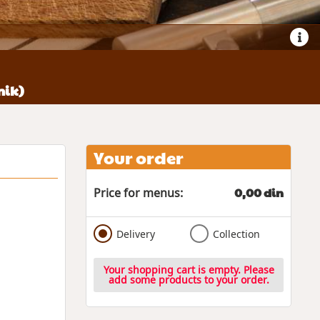
nik)
Your order
0,00 din
Price for menus:
Delivery
Collection
Your shopping cart is empty. Please
add some products to your order.