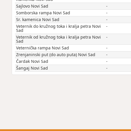
Sajlovo Novi Sad
-
Somborska rampa Novi Sad
-
Sr. kamenica Novi Sad
-
Veternik do kružnog toka i kralja petra Novi
-
Sad
Veternik od kružnog toka i kralja petra Novi
-
Sad
Veternička rampa Novi Sad
-
Zrenjaninski put (do auto puta) Novi Sad
-
Čardak Novi Sad
-
Šangaj Novi Sad
-