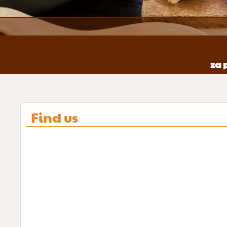
za 
Find us